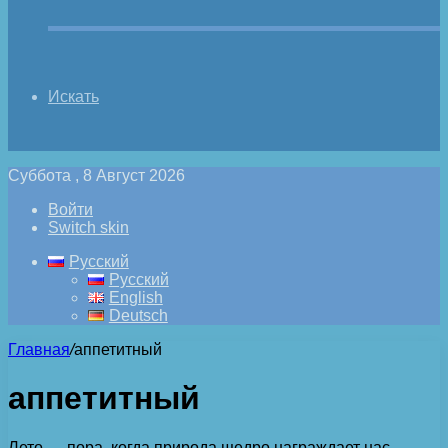
Искать
Суббота , 8 Август 2026
Войти
Switch skin
Русский
Русский
English
Deutsch
Главная
/
аппетитный
аппетитный
Лето — пора, когда природа щедро награждает нас