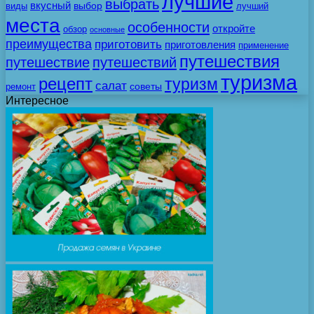
лучшие
выбрать
вкусный
выбор
виды
лучший
места
особенности
откройте
обзор
основные
преимущества
приготовить
приготовления
применение
путешествия
путешествие
путешествий
туризма
рецепт
туризм
салат
советы
ремонт
Интересное