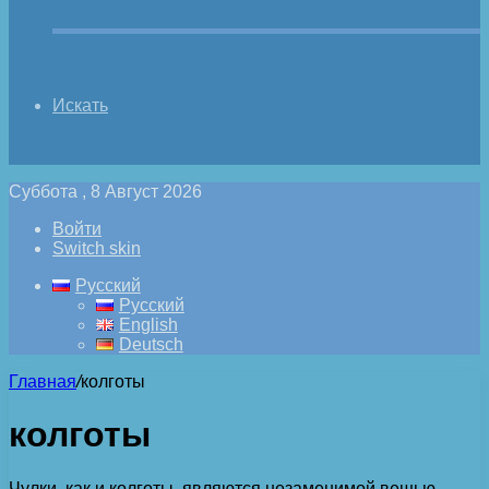
Искать
Суббота , 8 Август 2026
Войти
Switch skin
Русский
Русский
English
Deutsch
Главная
/
колготы
колготы
Чулки, как и колготы, являются незаменимой вещью