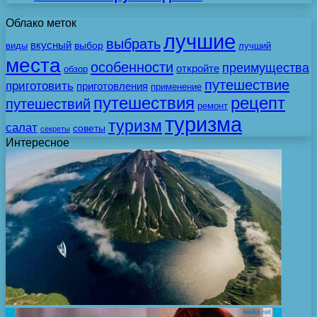
Облако меток
лучшие
выбрать
вкусный
выбор
виды
лучший
места
особенности
преимущества
откройте
обзор
путешествие
приготовить
приготовления
применение
путешествия
рецепт
путешествий
ремонт
туризма
туризм
салат
советы
секреты
Интересное