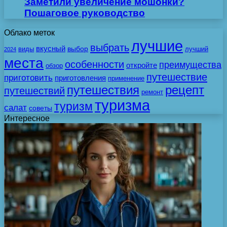
Заметили увеличение мошонки?
Пошаговое руководство
Облако меток
лучшие
выбрать
вкусный
выбор
виды
лучший
2024
места
особенности
преимущества
откройте
обзор
путешествие
приготовить
приготовления
применение
путешествия
рецепт
путешествий
ремонт
туризма
туризм
салат
советы
Интересное