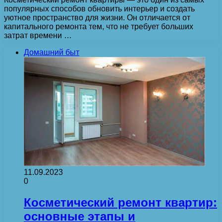
популярных способов обновить интерьер и создать
уютное пространство для жизни. Он отличается от
капитального ремонта тем, что не требует больших
затрат времени …
Домашний быт
11.09.2023
0
Косметический ремонт квартир:
основные этапы и