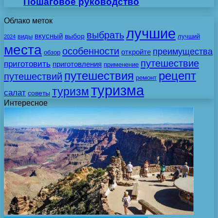
Пошаговое руководство
Облако меток
лучшие
выбрать
вкусный
выбор
виды
лучший
2024
места
особенности
преимущества
откройте
обзор
путешествие
приготовить
приготовления
применение
путешествия
рецепт
путешествий
ремонт
туризма
туризм
салат
советы
Интересное