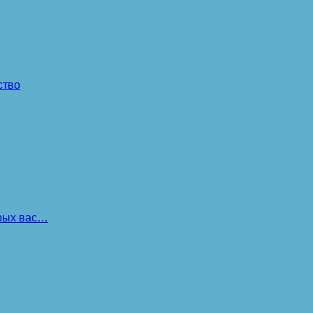
ство
орых вас…