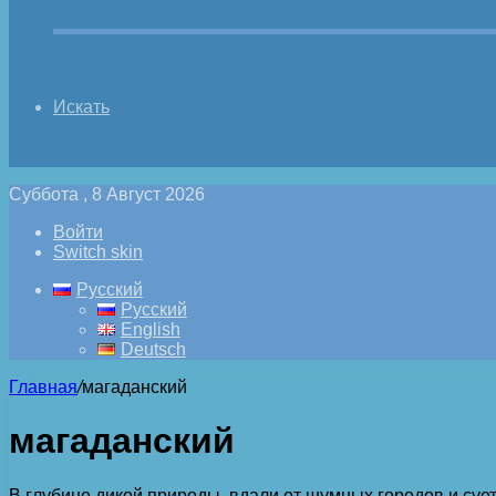
Искать
Суббота , 8 Август 2026
Войти
Switch skin
Русский
Русский
English
Deutsch
Главная
/
магаданский
магаданский
В глубине дикой природы, вдали от шумных городов и суе