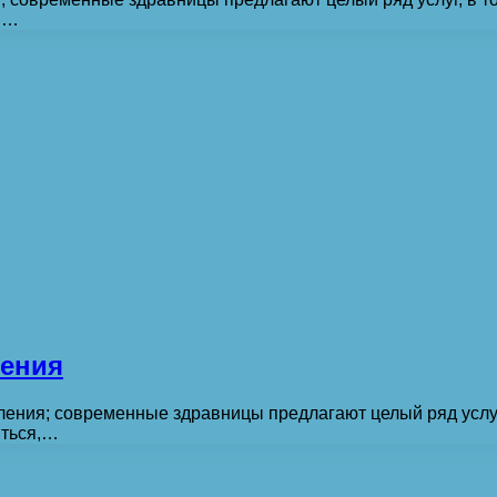
, …
ления
ления; современные здравницы предлагают целый ряд услуг,
иться,…