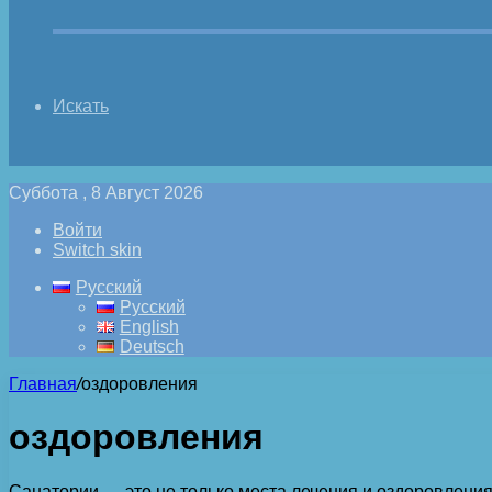
Искать
Суббота , 8 Август 2026
Войти
Switch skin
Русский
Русский
English
Deutsch
Главная
/
оздоровления
оздоровления
Санатории — это не только места лечения и оздоровления