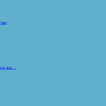
ство
орых вас…