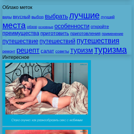
Облако меток
лучшие
выбрать
вкусный
выбор
виды
лучший
места
особенности
откройте
обзор
основные
преимущества
приготовить
приготовления
применение
путешествия
путешествие
путешествий
туризма
рецепт
туризм
салат
советы
ремонт
Интересное