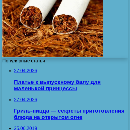
Популярные статьи
27.04.2026
Платье к выпускному балу для
маленькой принцессы
27.04.2026
Гриль-пицца — секреты приготовления
блюда на открытом огне
25.06.2019