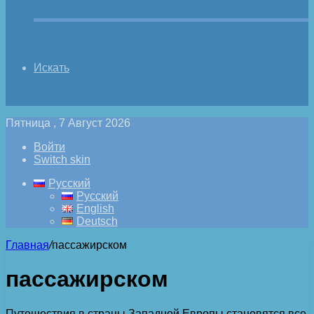
Искать
Пятница , 7 Август 2026
Войти
Switch skin
Русский
Русский
English
Deutsch
Главная
/
пассажирском
пассажирском
Путешествия в страны Западной Европы становятся все