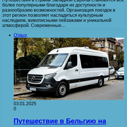
более популярными благодаря их доступности и
разнообразию возможностей. Организация поездок в
этот регион позволяет насладиться культурным
наследием, живописными пейзажами и уникальной
атмосферой. Современные…
Отдых
03.01.2025
0
Путешествие в Бельгию на