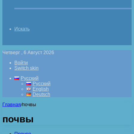
Искать
Четверг , 6 Август 2026
Войти
Switch skin
Русский
Русский
English
Deutsch
Главная
/
почвы
почвы
Прочее