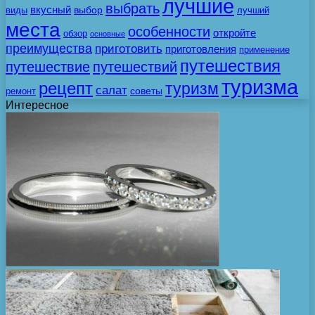
лучшие
выбрать
вкусный
выбор
виды
лучший
места
особенности
откройте
обзор
основные
преимущества
приготовить
приготовления
применение
путешествия
путешествие
путешествий
туризма
рецепт
туризм
салат
советы
ремонт
Интересное