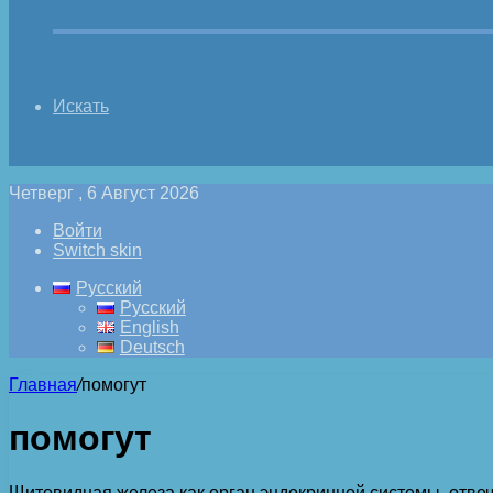
Искать
Четверг , 6 Август 2026
Войти
Switch skin
Русский
Русский
English
Deutsch
Главная
/
помогут
помогут
Щитовидная железа как орган эндокринной системы, отвеч