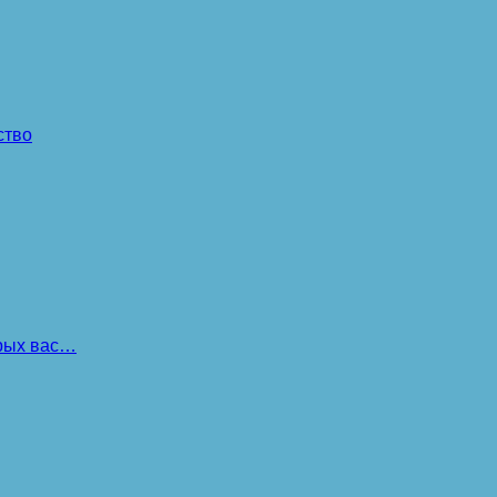
ство
орых вас…