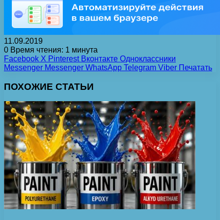
11.09.2019
0
Время чтения: 1 минута
Facebook
X
Pinterest
Вконтакте
Одноклассники
Messenger
Messenger
WhatsApp
Telegram
Viber
Печатать
ПОХОЖИЕ СТАТЬИ