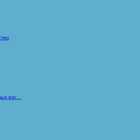
ство
орых вас…