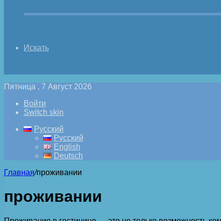
Искать
Пятница , 7 Август 2026
Войти
Switch skin
Русский
Русский
English
Deutsch
Главная
/
проживании
проживании
Проживание в гостинице — это не только возможность ко