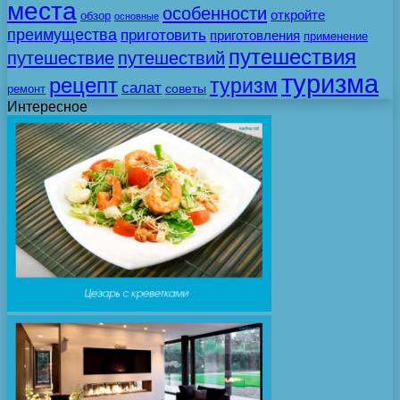
места
особенности
откройте
обзор
основные
преимущества
приготовить
приготовления
применение
путешествия
путешествие
путешествий
туризма
рецепт
туризм
салат
советы
ремонт
Интересное