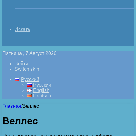
Искать
Пятница , 7 Август 2026
Войти
Switch skin
Русский
Русский
English
Deutsch
Главная
/
Веллес
Веллес
Производитель Juki является одним из наиболее