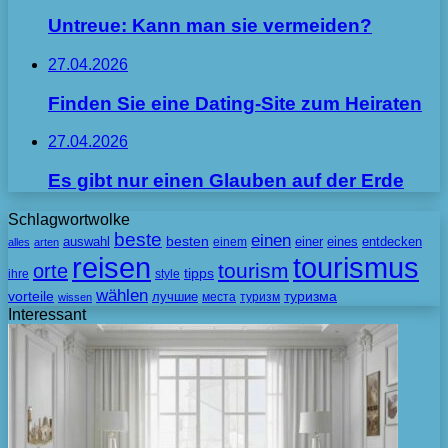
Untreue: Kann man sie vermeiden?
27.04.2026
Finden Sie eine Dating-Site zum Heiraten
27.04.2026
Es gibt nur einen Glauben auf der Erde
Schlagwortwolke
beste
einen
besten
auswahl
einem
einer
eines
entdecken
alles
arten
tourismus
reisen
tourism
orte
tipps
ihre
style
wählen
vorteile
лучшие
туризма
места
туризм
wissen
Interessant