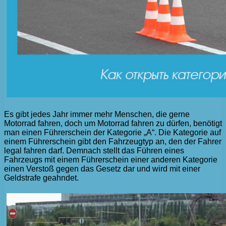
Es gibt jedes Jahr immer mehr Menschen, die gerne
Motorrad fahren, doch um Motorrad fahren zu dürfen, benötigt
man einen Führerschein der Kategorie „A“. Die Kategorie auf
einem Führerschein gibt den Fahrzeugtyp an, den der Fahrer
legal fahren darf. Demnach stellt das Führen eines
Fahrzeugs mit einem Führerschein einer anderen Kategorie
einen Verstoß gegen das Gesetz dar und wird mit einer
Geldstrafe geahndet.