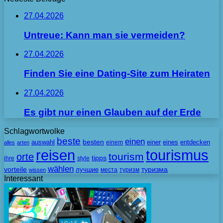
27.04.2026
Untreue: Kann man sie vermeiden?
27.04.2026
Finden Sie eine Dating-Site zum Heiraten
27.04.2026
Es gibt nur einen Glauben auf der Erde
Schlagwortwolke
beste
einen
besten
auswahl
einem
einer
eines
entdecken
alles
arten
tourismus
reisen
tourism
orte
tipps
ihre
style
wählen
vorteile
лучшие
туризма
места
туризм
wissen
Interessant