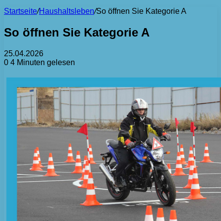
Startseite
/
Haushaltsleben
/
So öffnen Sie Kategorie A
So öffnen Sie Kategorie A
25.04.2026
0
4 Minuten gelesen