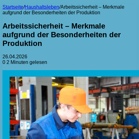
Startseite
/
Haushaltsleben
/
Arbeitssicherheit – Merkmale
aufgrund der Besonderheiten der Produktion
Arbeitssicherheit – Merkmale
aufgrund der Besonderheiten der
Produktion
26.04.2026
0
2 Minuten gelesen