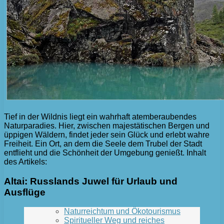
Tief in der Wildnis liegt ein wahrhaft atemberaubendes
Naturparadies. Hier, zwischen majestätischen Bergen und
üppigen Wäldern, findet jeder sein Glück und erlebt wahre
Freiheit. Ein Ort, an dem die Seele dem Trubel der Stadt
entflieht und die Schönheit der Umgebung genießt. Inhalt
des Artikels:
Altai: Russlands Juwel für Urlaub und
Ausflüge
Naturreichtum und Ökotourismus
Spiritueller Weg und reiches