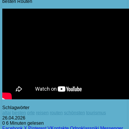
besten Routen
Schlagwörter
altai
besten
orte
reisen
routen
schönsten
tourismus
26.04.2026
0
6 Minuten gelesen
Facebook
X
Pinterest
VKontakte
Odnoklassniki
Messenger