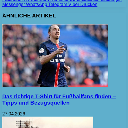
Messenger
WhatsApp
Telegram
Viber
Drucken
ÄHNLICHE ARTIKEL
Das richtige T-Shirt für Fußballfans finden –
Tipps und Bezugsquellen
27.04.2026