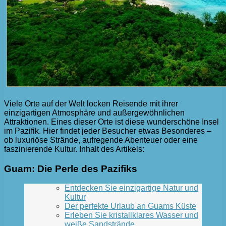
Viele Orte auf der Welt locken Reisende mit ihrer
einzigartigen Atmosphäre und außergewöhnlichen
Attraktionen. Eines dieser Orte ist diese wunderschöne Insel
im Pazifik. Hier findet jeder Besucher etwas Besonderes –
ob luxuriöse Strände, aufregende Abenteuer oder eine
faszinierende Kultur. Inhalt des Artikels:
Guam: Die Perle des Pazifiks
Entdecken Sie einzigartige Natur und
Kultur
Der perfekte Urlaub an Guams Küste
Erleben Sie kristallklares Wasser und
weiße Sandstrände