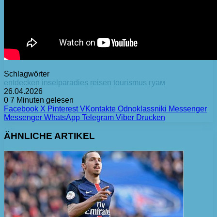
Schlagwörter
entdecken
inselparadies
reisen
tourismus
гуам
26.04.2026
0
7 Minuten gelesen
Facebook
X
Pinterest
VKontakte
Odnoklassniki
Messenger
Messenger
WhatsApp
Telegram
Viber
Drucken
ÄHNLICHE ARTIKEL