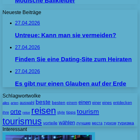
Modische Ballkleider
Neueste Beiträge
27.04.2026
Untreue: Kann man sie vermeiden?
27.04.2026
Finden Sie eine Dating-Site zum Heiraten
27.04.2026
Es gibt nur einen Glauben auf der Erde
Schlagwortwolke
beste
einen
besten
auswahl
einem
einer
eines
entdecken
alles
arten
reisen
tourism
orte
tipps
ihre
style
reise
tourismus
wählen
vorteile
лучшие
туризма
места
туризм
Interessant