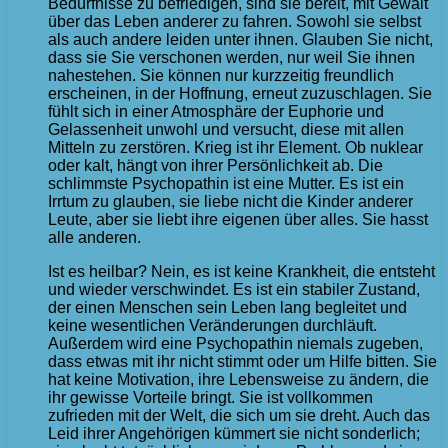
Bedürfnisse zu befriedigen, sind sie bereit, mit Gewalt
über das Leben anderer zu fahren. Sowohl sie selbst
als auch andere leiden unter ihnen. Glauben Sie nicht,
dass sie Sie verschonen werden, nur weil Sie ihnen
nahestehen. Sie können nur kurzzeitig freundlich
erscheinen, in der Hoffnung, erneut zuzuschlagen. Sie
fühlt sich in einer Atmosphäre der Euphorie und
Gelassenheit unwohl und versucht, diese mit allen
Mitteln zu zerstören. Krieg ist ihr Element. Ob nuklear
oder kalt, hängt von ihrer Persönlichkeit ab. Die
schlimmste Psychopathin ist eine Mutter. Es ist ein
Irrtum zu glauben, sie liebe nicht die Kinder anderer
Leute, aber sie liebt ihre eigenen über alles. Sie hasst
alle anderen.
Ist es heilbar? Nein, es ist keine Krankheit, die entsteht
und wieder verschwindet. Es ist ein stabiler Zustand,
der einen Menschen sein Leben lang begleitet und
keine wesentlichen Veränderungen durchläuft.
Außerdem wird eine Psychopathin niemals zugeben,
dass etwas mit ihr nicht stimmt oder um Hilfe bitten. Sie
hat keine Motivation, ihre Lebensweise zu ändern, die
ihr gewisse Vorteile bringt. Sie ist vollkommen
zufrieden mit der Welt, die sich um sie dreht. Auch das
Leid ihrer Angehörigen kümmert sie nicht sonderlich;