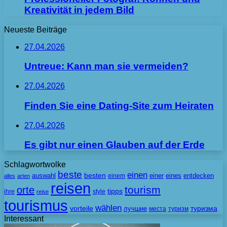
Kreativität in jedem Bild
Neueste Beiträge
27.04.2026
Untreue: Kann man sie vermeiden?
27.04.2026
Finden Sie eine Dating-Site zum Heiraten
27.04.2026
Es gibt nur einen Glauben auf der Erde
Schlagwortwolke
beste
einen
besten
auswahl
einem
einer
eines
entdecken
alles
arten
reisen
tourism
orte
tipps
ihre
style
reise
tourismus
wählen
vorteile
лучшие
туризма
места
туризм
Interessant