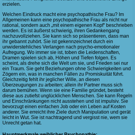
erzielen.
Welchen Eindruck macht eine psychopathische Frau? Im
Allgemeinen kann eine psychopathische Frau als nicht nur
rational, sondern auch „mit einem eigenen Kopf“ beschrieben
werden. Es ist äußerst schwierig, ihren Gedankengang
nachzuvollziehen. Sie kann sich so präsentieren, dass man
ihr gebannt zuhört. Sie ist gekennzeichnet durch ein
unwiderstehliches Verlangen nach psycho-emotionaler
Aufregung. Wo immer sie ist, toben die Leidenschaften,
Dramen spielen sich ab, Höhen und Tiefen folgen. Es
scheint, als drehe sich die Welt um sie, und Frieden sei nur
ein Traum. Sie geht Beziehungen ohne Schwierigkeiten und
Zögern ein, was in manchen Fällen zu Promiskuität führt.
Gleichzeitig fehlt ihr jeglicher Wille, an diesen
Überzeugungen zu arbeiten; allein ihr Partner muss sich
darum bemühen. Wenn sie eine Familie gründet, besteht
diese aus zutiefst unglücklichen Menschen. Sie kann Regeln
und Einschränkungen nicht ausstehen und ist impulsiv. Sie
bevorzugt einen einfachen Job oder ein Leben auf Kosten
anderer. Sie erreicht ihre Ziele durch Manipulation und gerät
leicht in Wut. Sie ist nachtragend und vergisst nie, wem sie
Unrecht getan hat.
Hauptmerkmale weiblicher Psychopathie: