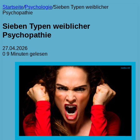
Startseite
/
Psychologie
/
Sieben Typen weiblicher
Psychopathie
Sieben Typen weiblicher
Psychopathie
27.04.2026
0
9 Minuten gelesen