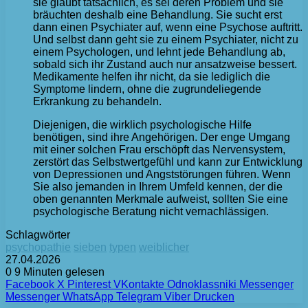
sie glaubt tatsächlich, es sei deren Problem und sie
bräuchten deshalb eine Behandlung. Sie sucht erst
dann einen Psychiater auf, wenn eine Psychose auftritt.
Und selbst dann geht sie zu einem Psychiater, nicht zu
einem Psychologen, und lehnt jede Behandlung ab,
sobald sich ihr Zustand auch nur ansatzweise bessert.
Medikamente helfen ihr nicht, da sie lediglich die
Symptome lindern, ohne die zugrundeliegende
Erkrankung zu behandeln.
Diejenigen, die wirklich psychologische Hilfe
benötigen, sind ihre Angehörigen. Der enge Umgang
mit einer solchen Frau erschöpft das Nervensystem,
zerstört das Selbstwertgefühl und kann zur Entwicklung
von Depressionen und Angststörungen führen. Wenn
Sie also jemanden in Ihrem Umfeld kennen, der die
oben genannten Merkmale aufweist, sollten Sie eine
psychologische Beratung nicht vernachlässigen.
Schlagwörter
psychopathie
sieben
typen
weiblicher
27.04.2026
0
9 Minuten gelesen
Facebook
X
Pinterest
VKontakte
Odnoklassniki
Messenger
Messenger
WhatsApp
Telegram
Viber
Drucken