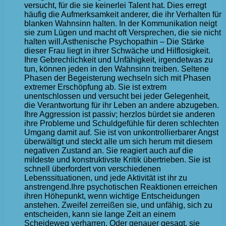
versucht, für die sie keinerlei Talent hat. Dies erregt
häufig die Aufmerksamkeit anderer, die ihr Verhalten für
blanken Wahnsinn halten. In der Kommunikation neigt
sie zum Lügen und macht oft Versprechen, die sie nicht
halten will.Asthenische Psychopathin – Die Stärke
dieser Frau liegt in ihrer Schwäche und Hilflosigkeit.
Ihre Gebrechlichkeit und Unfähigkeit, irgendetwas zu
tun, können jeden in den Wahnsinn treiben. Seltene
Phasen der Begeisterung wechseln sich mit Phasen
extremer Erschöpfung ab. Sie ist extrem
unentschlossen und versucht bei jeder Gelegenheit,
die Verantwortung für ihr Leben an andere abzugeben.
Ihre Aggression ist passiv; herzlos bürdet sie anderen
ihre Probleme und Schuldgefühle für deren schlechten
Umgang damit auf. Sie ist von unkontrollierbarer Angst
überwältigt und steckt alle um sich herum mit diesem
negativen Zustand an. Sie reagiert auch auf die
mildeste und konstruktivste Kritik übertrieben. Sie ist
schnell überfordert von verschiedenen
Lebenssituationen, und jede Aktivität ist ihr zu
anstrengend.Ihre psychotischen Reaktionen erreichen
ihren Höhepunkt, wenn wichtige Entscheidungen
anstehen. Zweifel zerreißen sie, und unfähig, sich zu
entscheiden, kann sie lange Zeit an einem
Scheideweg verharren. Oder genauer gesagt, sie