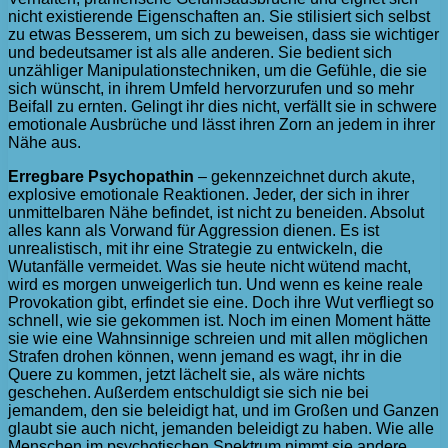
nicht existierende Eigenschaften an. Sie stilisiert sich selbst
zu etwas Besserem, um sich zu beweisen, dass sie wichtiger
und bedeutsamer ist als alle anderen. Sie bedient sich
unzähliger Manipulationstechniken, um die Gefühle, die sie
sich wünscht, in ihrem Umfeld hervorzurufen und so mehr
Beifall zu ernten. Gelingt ihr dies nicht, verfällt sie in schwere
emotionale Ausbrüche und lässt ihren Zorn an jedem in ihrer
Nähe aus.
Erregbare Psychopathin
– gekennzeichnet durch akute,
explosive emotionale Reaktionen. Jeder, der sich in ihrer
unmittelbaren Nähe befindet, ist nicht zu beneiden. Absolut
alles kann als Vorwand für Aggression dienen. Es ist
unrealistisch, mit ihr eine Strategie zu entwickeln, die
Wutanfälle vermeidet. Was sie heute nicht wütend macht,
wird es morgen unweigerlich tun. Und wenn es keine reale
Provokation gibt, erfindet sie eine. Doch ihre Wut verfliegt so
schnell, wie sie gekommen ist. Noch im einen Moment hätte
sie wie eine Wahnsinnige schreien und mit allen möglichen
Strafen drohen können, wenn jemand es wagt, ihr in die
Quere zu kommen, jetzt lächelt sie, als wäre nichts
geschehen. Außerdem entschuldigt sie sich nie bei
jemandem, den sie beleidigt hat, und im Großen und Ganzen
glaubt sie auch nicht, jemanden beleidigt zu haben. Wie alle
Menschen im psychotischen Spektrum nimmt sie andere