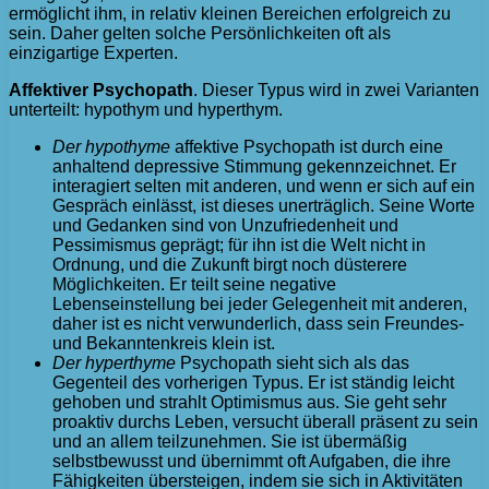
ermöglicht ihm, in relativ kleinen Bereichen erfolgreich zu
sein. Daher gelten solche Persönlichkeiten oft als
einzigartige Experten.
Affektiver Psychopath
. Dieser Typus wird in zwei Varianten
unterteilt: hypothym und hyperthym.
Der hypothyme
affektive Psychopath ist durch eine
anhaltend depressive Stimmung gekennzeichnet. Er
interagiert selten mit anderen, und wenn er sich auf ein
Gespräch einlässt, ist dieses unerträglich. Seine Worte
und Gedanken sind von Unzufriedenheit und
Pessimismus geprägt; für ihn ist die Welt nicht in
Ordnung, und die Zukunft birgt noch düsterere
Möglichkeiten. Er teilt seine negative
Lebenseinstellung bei jeder Gelegenheit mit anderen,
daher ist es nicht verwunderlich, dass sein Freundes-
und Bekanntenkreis klein ist.
Der hyperthyme
Psychopath sieht sich als das
Gegenteil des vorherigen Typus. Er ist ständig leicht
gehoben und strahlt Optimismus aus. Sie geht sehr
proaktiv durchs Leben, versucht überall präsent zu sein
und an allem teilzunehmen. Sie ist übermäßig
selbstbewusst und übernimmt oft Aufgaben, die ihre
Fähigkeiten übersteigen, indem sie sich in Aktivitäten