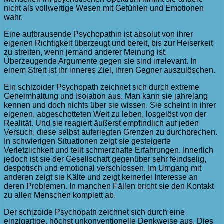
nicht als vollwertige Wesen mit Gefühlen und Emotionen
wahr.
Eine aufbrausende Psychopathin ist absolut von ihrer
eigenen Richtigkeit überzeugt und bereit, bis zur Heiserkeit
zu streiten, wenn jemand anderer Meinung ist.
Überzeugende Argumente gegen sie sind irrelevant. In
einem Streit ist ihr inneres Ziel, ihren Gegner auszulöschen.
Ein schizoider Psychopath zeichnet sich durch extreme
Geheimhaltung und Isolation aus. Man kann sie jahrelang
kennen und doch nichts über sie wissen. Sie scheint in ihrer
eigenen, abgeschotteten Welt zu leben, losgelöst von der
Realität. Und sie reagiert äußerst empfindlich auf jeden
Versuch, diese selbst auferlegten Grenzen zu durchbrechen.
In schwierigen Situationen zeigt sie gesteigerte
Verletzlichkeit und teilt schmerzhafte Erfahrungen. Innerlich
jedoch ist sie der Gesellschaft gegenüber sehr feindselig,
despotisch und emotional verschlossen. Im Umgang mit
anderen zeigt sie Kälte und zeigt keinerlei Interesse an
deren Problemen. In manchen Fällen bricht sie den Kontakt
zu allen Menschen komplett ab.
Der schizoide Psychopath zeichnet sich durch eine
einzigartige, höchst unkonventionelle Denkweise aus. Dies