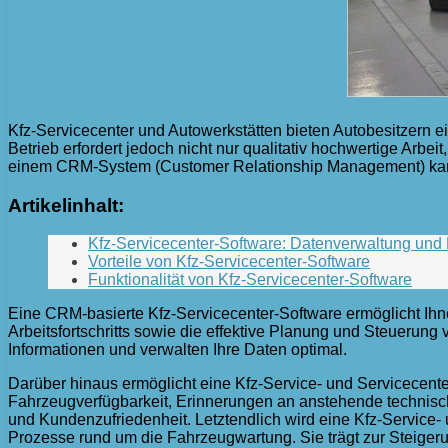
Kfz-Servicecenter und Autowerkstätten bieten Autobesitzern e
Betrieb erfordert jedoch nicht nur qualitativ hochwertige Arbe
einem CRM-System (Customer Relationship Management) kann
Artikelinhalt:
Kfz-Servicecenter-Software: Datenverwaltung un
Vorteile von Kfz-Servicecenter-Software
Funktionalität von Kfz-Servicecenter-Software
Eine CRM-basierte Kfz-Servicecenter-Software ermöglicht Ihn
Arbeitsfortschritts sowie die effektive Planung und Steuerung
Informationen und verwalten Ihre Daten optimal.
Darüber hinaus ermöglicht eine Kfz-Service- und Servicecent
Fahrzeugverfügbarkeit, Erinnerungen an anstehende technisch
und Kundenzufriedenheit. Letztendlich wird eine Kfz-Service
Prozesse rund um die Fahrzeugwartung. Sie trägt zur Steigeru