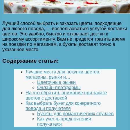
Лучший способ выбрать и заказать цветы, подходящие
для любого повода, — воспользоваться услугой доставки
цветов. Это удобно, быстро и открывает доступ к
широкому ассортименту. Вам не придется тратить время
на поездки по магазинам, а букеты доставят точно в
указанное место.
Содержание статьи:
Лучшие места для покупки цветов:
магазины, рынки и…
Цветочные рынки
Онлайн-платформы
На что обратить внимание при заказе
цветов с доставкой
Как выбрать букет для конкретного
повода и получателя
Букеты для романтических случаев
Как учесть предпочтения
получателя