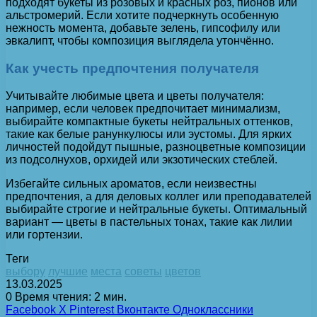
подходят букеты из розовых и красных роз, пионов или
альстромерий. Если хотите подчеркнуть особенную
нежность момента, добавьте зелень, гипсофилу или
эвкалипт, чтобы композиция выглядела утончённо.
Как учесть предпочтения получателя
Учитывайте любимые цвета и цветы получателя:
например, если человек предпочитает минимализм,
выбирайте компактные букеты нейтральных оттенков,
такие как белые ранункулюсы или эустомы. Для ярких
личностей подойдут пышные, разноцветные композиции
из подсолнухов, орхидей или экзотических стеблей.
Избегайте сильных ароматов, если неизвестны
предпочтения, а для деловых коллег или преподавателей
выбирайте строгие и нейтральные букеты. Оптимальный
вариант — цветы в пастельных тонах, такие как лилии
или гортензии.
Теги
выбору
лучшие
места
советы
цветов
13.03.2025
0
Время чтения: 2 мин.
Facebook
X
Pinterest
Вконтакте
Одноклассники