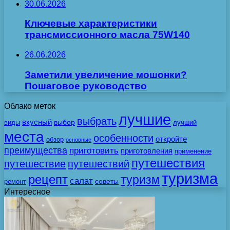
30.06.2026
Ключевые характеристики
трансмиссионного масла 75W140
26.06.2026
Заметили увеличение мошонки?
Пошаговое руководство
Облако меток
лучшие
выбрать
вкусный
выбор
виды
лучший
места
особенности
откройте
обзор
основные
преимущества
приготовить
приготовления
применение
путешествия
путешествие
путешествий
туризма
рецепт
туризм
салат
советы
ремонт
Интересное