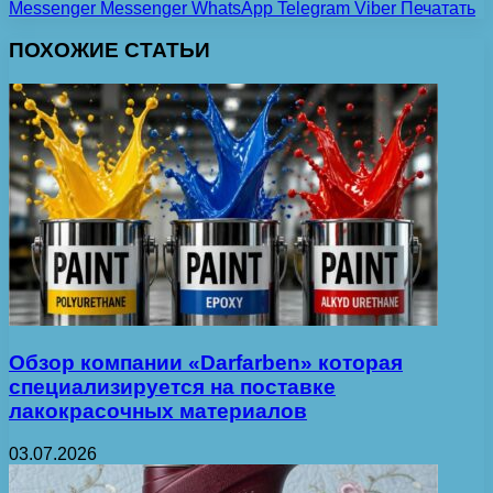
Messenger
Messenger
WhatsApp
Telegram
Viber
Печатать
ПОХОЖИЕ СТАТЬИ
Обзор компании «Darfarben» которая
специализируется на поставке
лакокрасочных материалов
03.07.2026