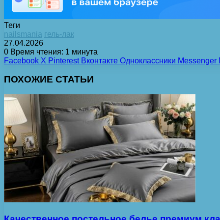
Теги
nailsmania
гель-лак
27.04.2026
0
Время чтения: 1 минута
Facebook
X
Pinterest
Вконтакте
Одноклассники
Messenger
ПОХОЖИЕ СТАТЬИ
Качественное постельное белье премиум кла