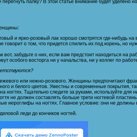
 перегнуть палку? В этой статье внимание будет уделено но
женщины:
товый и ярко-розовый лак хорошо смотрятся где-нибудь на в
 говорит о том, что придется спилить их под корень, но н
вот, забудьте о них, если вам предстоит находиться на раб
ут особого восторга ни у начальства, ни у коллег по работе
иветствуются?
бежевого или нежно-розового. Женщины предпочитают франц
ого и белого цветов. Уместны и современные покрытия, так
 на ногтях. Тщательно следите за руками, используйте для н
ногтя не должен составлять больше трети ногтевой пластины
ные иероглифы на ногтях. Главное условие: они не должн
деловой леди до кончиков ногтей.