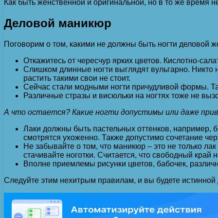
Как быть женственной и оригинальной, но в то же время не
Деловой маникюр
Поговорим о том, какими не должны быть ногти деловой 
Откажитесь от чересчур ярких цветов. Кислотно-сала
Слишком длинные ногти выглядят вульгарно. Никто не
растить такими свои не стоит.
Сейчас стали модными ногти причудливой формы. Так 
Различные стразы и висюльки на ногтях тоже не вызов
А что остается? Какие ногти допустимы или даже пр
Лаки должны быть пастельных оттенков, например, 
смотрятся ухоженно. Также допустимо сочетание черн
Не забывайте о том, что маникюр – это не только лак
стачивайте ноготки. Считается, что свободный край 
Вполне приемлемы рисунки цветов, бабочек, различ
Следуйте этим нехитрым правилам, и вы будете истинной 