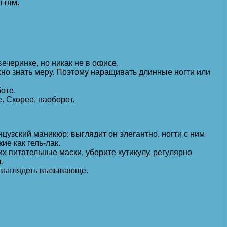
гтям.
ечеринке, но никак не в офисе.
ужно знать меру. Поэтому наращивать длинные ногти или
оте.
. Скорее, наоборот.
узский маникюр: выглядит он элегантно, ногти с ним
ие как гель-лак.
их питательные маски, уберите кутикулу, регулярно
.
ы выглядеть вызывающе.