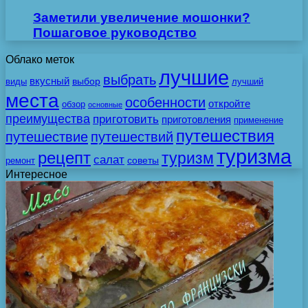
Заметили увеличение мошонки?
Пошаговое руководство
Облако меток
лучшие
выбрать
вкусный
выбор
виды
лучший
места
особенности
откройте
обзор
основные
преимущества
приготовить
приготовления
применение
путешествия
путешествие
путешествий
туризма
рецепт
туризм
салат
советы
ремонт
Интересное