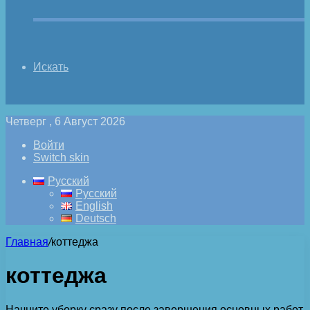
Искать
Четверг , 6 Август 2026
Войти
Switch skin
Русский
Русский
English
Deutsch
Главная
/
коттеджа
коттеджа
Начните уборку сразу после завершения основных работ.