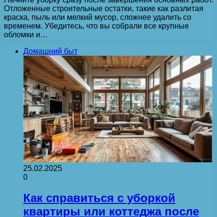
Отложенные строительные остатки, такие как разлитая
краска, пыль или мелкий мусор, сложнее удалить со
временем. Убедитесь, что вы собрали все крупные
обломки и…
Домашний быт
25.02.2025
0
Как справиться с уборкой
квартиры или коттеджа после