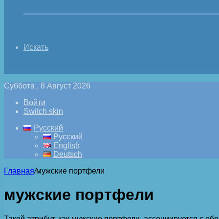
Искать
Суббота , 8 Август 2026
Войти
Switch skin
Русский
Русский
English
Deutsch
Главная
/
мужские портфели
мужские портфели
Такой атрибут, как мужские портфели, ассоциируется с о