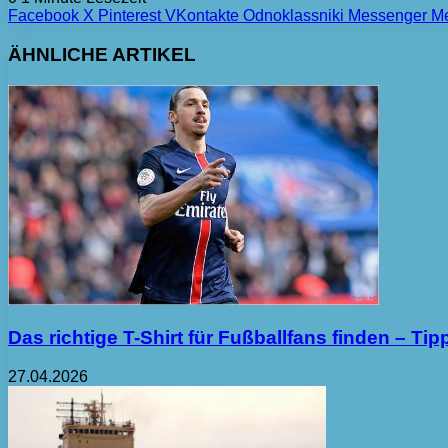
Facebook
X
Pinterest
VKontakte
Odnoklassniki
Messenger
M
ÄHNLICHE ARTIKEL
Das richtige T-Shirt für Fußballfans finden – T
27.04.2026