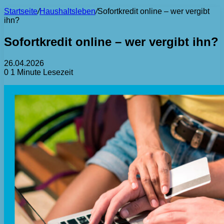
Startseite
/
Haushaltsleben
/
Sofortkredit online – wer vergibt
ihn?
Sofortkredit online – wer vergibt ihn?
26.04.2026
0
1 Minute Lesezeit