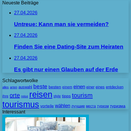
Neueste Beiträge
27.04.2026
Untreue: Kann man sie vermeiden?
27.04.2026
Finden Sie eine Dating-Site zum Heiraten
27.04.2026
Es gibt nur einen Glauben auf der Erde
Schlagwortwolke
beste
einen
besten
auswahl
einem
einer
eines
entdecken
alles
arten
reisen
tourism
orte
tipps
ihre
style
reise
tourismus
wählen
vorteile
лучшие
туризма
места
туризм
Interessant