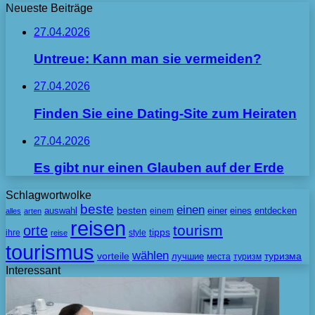
Neueste Beiträge
27.04.2026
Untreue: Kann man sie vermeiden?
27.04.2026
Finden Sie eine Dating-Site zum Heiraten
27.04.2026
Es gibt nur einen Glauben auf der Erde
Schlagwortwolke
beste
einen
besten
auswahl
einem
einer
eines
entdecken
alles
arten
reisen
tourism
orte
tipps
ihre
style
reise
tourismus
wählen
vorteile
лучшие
туризма
места
туризм
Interessant