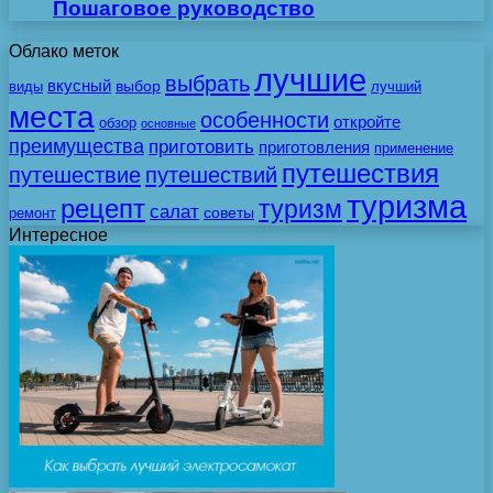
Пошаговое руководство
Облако меток
лучшие
выбрать
вкусный
выбор
виды
лучший
места
особенности
откройте
обзор
основные
преимущества
приготовить
приготовления
применение
путешествия
путешествие
путешествий
туризма
рецепт
туризм
салат
советы
ремонт
Интересное