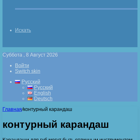
Искать
Суббота , 8 Август 2026
Войти
Switch skin
Русский
Русский
English
Deutsch
Главная
/
контурный карандаш
контурный карандаш
Карандаши для губ могут быть отличным инструментом