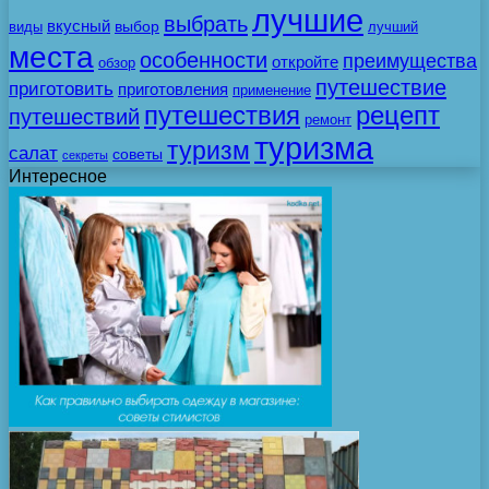
лучшие
выбрать
вкусный
выбор
виды
лучший
места
особенности
преимущества
откройте
обзор
путешествие
приготовить
приготовления
применение
путешествия
рецепт
путешествий
ремонт
туризма
туризм
салат
советы
секреты
Интересное