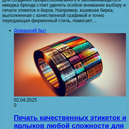
имиджа бренда стоит уделить особое внимание выбору и
печати этикеток и бирок. Например, вшивная бирка,
выполненная с качественной графикой и точно
передающая фирменный стиль, помогает…
Домашний быт
02.04.2025
0
Печать качественных этикеток и
ярлыков любой сложности для