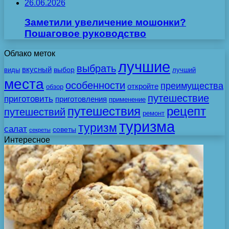
26.06.2026
Заметили увеличение мошонки?
Пошаговое руководство
Облако меток
лучшие
выбрать
вкусный
выбор
виды
лучший
места
особенности
преимущества
откройте
обзор
путешествие
приготовить
приготовления
применение
путешествия
рецепт
путешествий
ремонт
туризма
туризм
салат
советы
секреты
Интересное