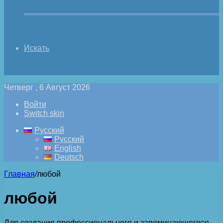
Искать
Четверг , 6 Август 2026
Войти
Switch skin
Русский
Русский
English
Deutsch
Главная
/
любой
любой
Для создания профессионального и запоминающегося