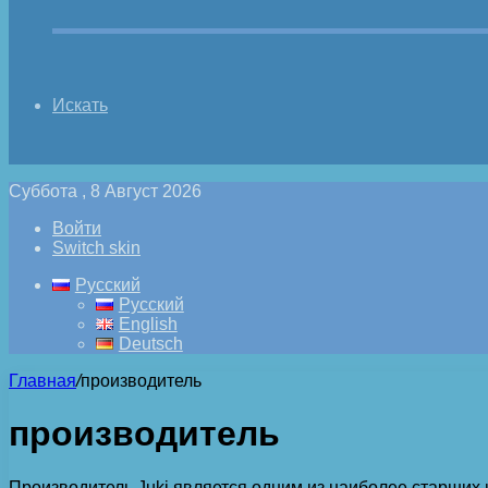
Искать
Суббота , 8 Август 2026
Войти
Switch skin
Русский
Русский
English
Deutsch
Главная
/
производитель
производитель
Производитель Juki является одним из наиболее старших