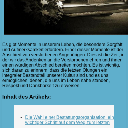
Es gibt Momente in unserem Leben, die besondere Sorgfalt
und Aufmerksamkeit erfordern. Einer dieser Momente ist der
Abschied von verstorbenen Angehörigen. Dies ist die Zeit, in
der wir das Andenken an die Verstorbenen ehren und ihnen
einen würdigen Abschied bereiten möchten. Es ist wichtig,
sich daran zu erinnern, dass die letzten Ölungen ein
integraler Bestandteil unserer Kultur sind und es uns
ermöglichen, denen, die uns im Leben nahe standen,
Respekt und Dankbarkeit zu erweisen.
Inhalt des Artikels:
Die Wahl einer Bestattungsorganisation: ein
wichtiger Schritt auf dem Weg zum letzten