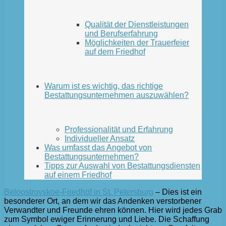
Qualität der Dienstleistungen
und Berufserfahrung
Möglichkeiten der Trauerfeier
auf dem Friedhof
Warum ist es wichtig, das richtige
Bestattungsunternehmen auszuwählen?
Professionalität und Erfahrung
Individueller Ansatz
Was umfasst das Angebot von
Bestattungsunternehmen?
Tipps zur Auswahl von Bestattungsdiensten
auf einem Friedhof
Beloostrovskoe-Friedhof in St. Petersburg
– Dies ist ein
besonderer Ort, an dem wir das Andenken verstorbener
Verwandter und Freunde ehren können. Hier wird jedes Grab
zum Symbol ewiger Erinnerung und Liebe. Die Schaffung