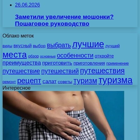
26.06.2026
Заметили увеличение мошонки?
Пошаговое руководство
Облако меток
лучшие
выбрать
вкусный
выбор
виды
лучший
места
особенности
откройте
обзор
основные
преимущества
приготовить
приготовления
применение
путешествия
путешествие
путешествий
туризма
рецепт
туризм
салат
советы
ремонт
Интересное