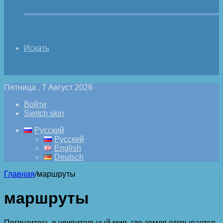
Искать
Пятница , 7 Август 2026
Войти
Switch skin
Русский
Русский
English
Deutsch
Главная
/
маршруты
маршруты
Погрузитесь в удивительный мир, где земля открывается