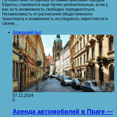
Европы становится еще более увлекательным, если у
вас есть возможность свободно передвигаться.
Независимость от расписания общественного
транспорта и возможность исследовать окрестности в
своем…
Домашний быт
07.12.2024
0
Аренда автомобилей в Праге —