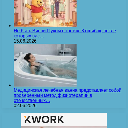
Не быть Винни-Пухом в гостях: 8 ошибок, после
которых вас…
15.06.2026
Медицинская лечебная ванна представляет собой
проверенный метод физиотерапии в
отечественных…
02.06.2026