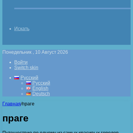
Искать
Понедельник , 10 Август 2026
Войти
Switch skin
Русский
Русский
English
Deutsch
Главная
/
праге
праге
Путешествие по одному из самых красивых городов