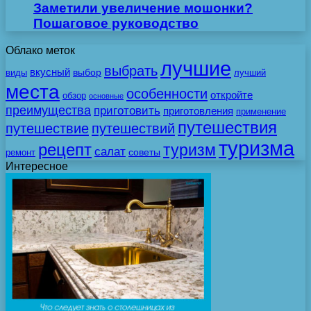
Заметили увеличение мошонки?
Пошаговое руководство
Облако меток
лучшие
выбрать
вкусный
выбор
виды
лучший
места
особенности
откройте
обзор
основные
преимущества
приготовить
приготовления
применение
путешествия
путешествие
путешествий
туризма
рецепт
туризм
салат
советы
ремонт
Интересное