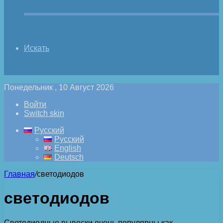
Искать
Понедельник , 10 Август 2026
Войти
Switch skin
Русский
Русский
English
Deutsch
Главная
/
светодиодов
светодиодов
Светодиодные вывески очень популярны как