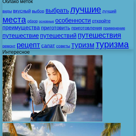
Облако меток
лучшие
выбрать
вкусный
выбор
виды
лучший
места
особенности
откройте
обзор
основные
преимущества
приготовить
приготовления
применение
путешествия
путешествие
путешествий
туризма
рецепт
туризм
салат
советы
ремонт
Интересное